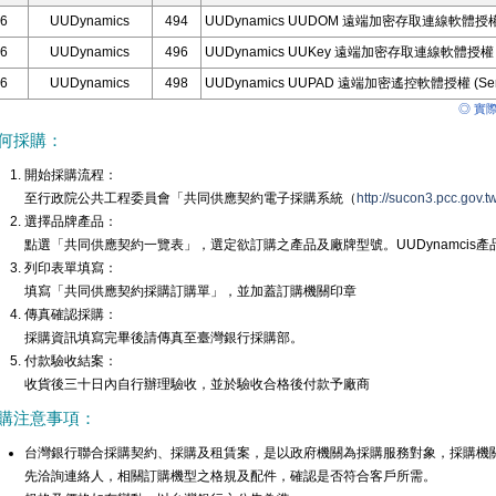
6
UUDynamics
494
UUDynamics UUDOM 遠端加密存取連線軟體授權 (
6
UUDynamics
496
UUDynamics UUKey 遠端加密存取連線軟體授權 (C
6
UUDynamics
498
UUDynamics UUPAD 遠端加密遙控軟體授權 (Ser
◎ 實
何採購：
開始採購流程：
至行政院公共工程委員會「共同供應契約電子採購系統（
http://sucon3.pcc.gov.tw
選擇品牌產品：
點選「共同供應契約一覽表」，選定欲訂購之產品及廠牌型號。UUDynamcis
列印表單填寫：
填寫「共同供應契約採購訂購單」，並加蓋訂購機關印章
傳真確認採購：
採購資訊填寫完畢後請傳真至臺灣銀行採購部。
付款驗收結案：
收貨後三十日內自行辦理驗收，並於驗收合格後付款予廠商
購注意事項：
台灣銀行聯合採購契約、採購及租賃案，是以政府機關為採購服務對象，採購機
先洽詢連絡人，相關訂購機型之格規及配件，確認是否符合客戶所需。