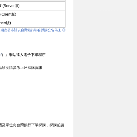
Server版)
lient版)
ver版)
際項次公布請以台灣銀行聯合採購公告為主 ◎
/
）」網站進入電子下單程序
產品項次請參考上述採購資訊
關及單位向台灣銀行下單採購，採購前請